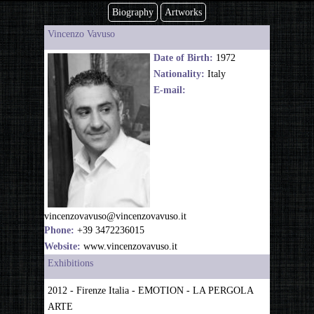
Biography
Artworks
Vincenzo Vavuso
Date of Birth:
1972
Nationality:
Italy
E-mail:
vincenzovavuso@vincenzovavuso.it
Phone:
+39 3472236015
Website:
www.vincenzovavuso.it
Exhibitions
2012 - Firenze Italia - EMOTION - LA PERGOLA
ARTE