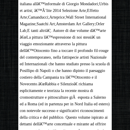
italiana allâ€™informale di Giorgio Mondadori;Urbis
et artist; â€™Ã¨lite 2014 Selezione Arte;Effetto
Arte;Camanducci;Arteprice;Wall Street International
Magazine;Saatchi Art;Amsterdam Art Gallery;Orler
Lab;E tanti altriâ€¦. Autore di due volume dâ€™arte
â€œLa pittura lâ€™espressione di noi stessiâ€ un
viaggio emozionante attraverso la pittura
dellâ€™Ottocento fino a toccare il profondo fil-rouge
del contemporaneo, nella fattispecie artisti Nazionale
ed Internazionali che hanno studiato presso la scuola di
Posillipo di Napoli o che hanno dipinto il paesaggio
costiero della Campania tra lâ€™Ottocento e il
Novecento.â€œRabbia e Silenzioâ€ richiama
esplicitamente e teorizza la recente mostra di
cromostrutture e pittosculture giÃ esposta a Salerno
ed a Roma (ed in partenza per in Nord Italia ed estero)
con notevole successo e significativi riconoscimenti
della critica e del pubblico. Questo volume ispirato ai
dettami dellâ€™arte concettuale e mirante ad offrire