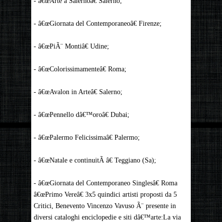
- â€œArte a Salernoâ€ Salerno;
- â€œGiornata del Contemporaneoâ€ Firenze;
- â€œPiÃ¨ Montiâ€ Udine;
- â€œColorissimamenteâ€ Roma;
- â€œAvalon in Arteâ€ Salerno;
- â€œPennello dâ€™oroâ€ Dubai;
- â€œPalermo Felicissimaâ€ Palermo;
- â€œNatale e continuitÃ â€ Teggiano (Sa);
- â€œGiornata del Contemporaneo Singlesâ€ Roma
â€œPrimo Vereâ€ 3x5 quindici artisti proposti da 5
Critici, Benevento Vincenzo Vavuso Ã¨ presente in
diversi cataloghi enciclopedie e siti dâ€™arte:La via