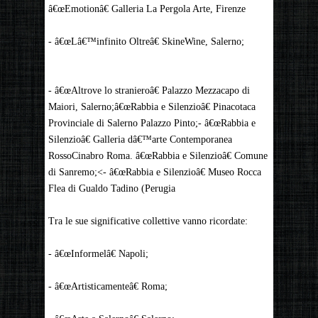
â€œEmotionâ€ Galleria La Pergola Arte, Firenze
- â€œLâ€™infinito Oltreâ€ SkineWine, Salerno;
- â€œAltrove lo stranieroâ€ Palazzo Mezzacapo di
Maiori, Salerno;â€œRabbia e Silenzioâ€ Pinacotaca
Provinciale di Salerno Palazzo Pinto;- â€œRabbia e
Silenzioâ€ Galleria dâ€™arte Contemporanea
RossoCinabro Roma. â€œRabbia e Silenzioâ€ Comune
di Sanremo;<- â€œRabbia e Silenzioâ€ Museo Rocca
Flea di Gualdo Tadino (Perugia
Tra le sue significative collettive vanno ricordate:
- â€œInformelâ€ Napoli;
- â€œArtisticamenteâ€ Roma;