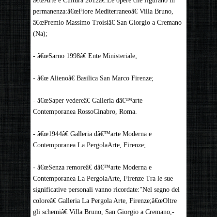
â€œArte e Cultura 2012â€.Le opere che figurano in
permanenza:â€œFiore Mediterraneoâ€ Villa Bruno,
â€œPremio Massimo Troisiâ€ San Giorgio a Cremano
(Na);
- â€œSarno 1998â€ Ente Ministeriale;
- â€œ Alienoâ€ Basilica San Marco Firenze;
- â€œSaper vedereâ€ Galleria dâ€™arte
Contemporanea RossoCinabro, Roma.
- â€œ1944â€ Galleria dâ€™arte Moderna e
Contemporanea La PergolaArte, Firenze;
- â€œSenza remoreâ€ dâ€™arte Moderna e
Contemporanea La PergolaArte, Firenze Tra le sue
significative personali vanno ricordate:"Nel segno del
coloreâ€ Galleria La Pergola Arte, Firenze;â€œOltre
gli schemiâ€ Villa Bruno, San Giorgio a Cremano,-