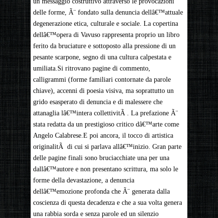
un messaggio costruttivo attraverso le provocazioni
delle forme, Ã¨ fondato sulla denuncia dellâ€™attuale
degenerazione etica, culturale e sociale. La copertina
dellâ€™opera di Vavuso rappresenta proprio un libro
ferito da bruciature e sottoposto alla pressione di un
pesante scarpone, segno di una cultura calpestata e
umiliata.Si ritrovano pagine di commento,
calligrammi (forme familiari contornate da parole
chiave), accenni di poesia visiva, ma soprattutto un
grido esasperato di denuncia e di malessere che
attanaglia lâ€™intera collettivitÃ . La prefazione Ã¨
stata redatta da un prestigioso critico dâ€™arte come
Angelo Calabrese.E poi ancora, il tocco di artistica
originalitÃ di cui si parlava allâ€™inizio. Gran parte
delle pagine finali sono bruciacchiate una per una
dallâ€™autore e non presentano scrittura, ma solo le
forme della devastazione, a denuncia
dellâ€™emozione profonda che Ã¨ generata dalla
coscienza di questa decadenza e che a sua volta genera
una rabbia sorda e senza parole ed un silenzio