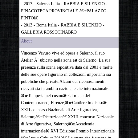
- 2013 - Salerno Italia - RABBIA E SILENZIO -
PINACOTECA PROVINCIALE â€œPALAZZO
PINTOâ€
- 2013 - Roma Italia - RABBIA E SILENZIO -
GALLERIA ROSSOCINABRO
About
Vincenzo Vavuso vive ed opera a Salerno, il suo
Atelier Ã¨ ubicato nella zona est di Salerno. La sua
presenza sulla scena espositiva data dal 2001 e molte
delle sue opere figurano in collezioni importanti sia
pubbliche che private.Alcuni dei riconoscimenti
ricevuti sia in ambito nazionale che internazionale:
â€œTempesta nel cosmoâ€ Giornata del
Contemporaneo, Firenze;â€œCantiere in disusoâ€
XXII concorso Nazionale di Arte figurativa,
Salerno;â€œDistruzioneâ€ XXIII concorso Nazionale
di Arte figurativa, Salerno;â€œAccademia
internazionaleâ€ XVI Edizione Premio Internazionale