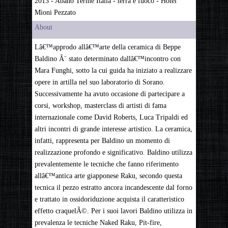
2013 - Abano Terme Italia - terra e fuoco - Hotel
Mioni Pezzato
About
Lâ€™approdo allâ€™arte della ceramica di Beppe
Baldino Ã¨ stato determinato dallâ€™incontro con
Mara Funghi, sotto la cui guida ha iniziato a realizzare
opere in artilla nel suo laboratorio di Sorano.
Successivamente ha avuto occasione di partecipare a
corsi, workshop, masterclass di artisti di fama
internazionale come David Roberts, Luca Tripaldi ed
altri incontri di grande interesse artistico. La ceramica,
infatti, rappresenta per Baldino un momento di
realizzazione profondo e significativo. Baldino utilizza
prevalentemente le tecniche che fanno riferimento
allâ€™antica arte giapponese Raku, secondo questa
tecnica il pezzo estratto ancora incandescente dal forno
e trattato in ossidoriduzione acquista il caratteristico
effetto craquelÃ©. Per i suoi lavori Baldino utilizza in
prevalenza le tecniche Naked Raku, Pit-fire,