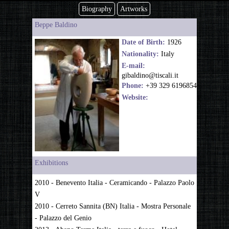
Biography
Artworks
Beppe Baldino
Date of Birth:
1926
Nationality:
Italy
E-mail:
gibaldino@tiscali.it
Phone:
+39 329 6196854
Website:
Exhibitions
2010 - Benevento Italia - Ceramicando - Palazzo Paolo
V
2010 - Cerreto Sannita (BN) Italia - Mostra Personale
- Palazzo del Genio